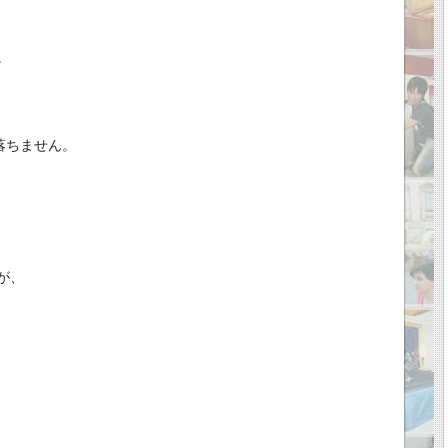
。
落ちません。
が、