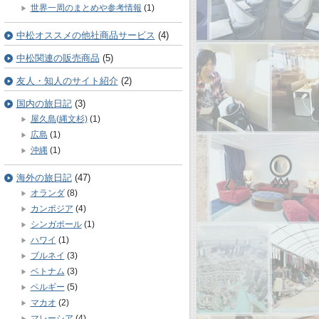
世界一周のまとめや参考情報
(1)
中松オススメの他社商品サービス
(4)
中松関連の販売商品
(5)
友人・知人のサイト紹介
(2)
国内の旅日記
(3)
屋久島(縄文杉)
(1)
広島
(1)
沖縄
(1)
海外の旅日記
(47)
オランダ
(8)
カンボジア
(4)
シンガポール
(1)
ハワイ
(1)
ブルネイ
(3)
ベトナム
(3)
ベルギー
(5)
マカオ
(2)
マレーシア
(4)