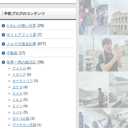
中松ブログのコンテンツ
たわいの無い日常
(29)
サイトアフィリ系
(7)
メルマガ過去記事
(977)
不動産
(17)
世界一周の旅日記
(39)
アメリカ
(6)
イタリア
(6)
オーストリア
(3)
カナダ
(4)
スイス
(2)
トルコ
(5)
ドイツ
(4)
ドバイ
(5)
モナコ公国
(3)
ヴァチカン市国
(1)