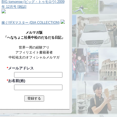
BIG tomorrow (ビッグ・トゥモロウ) 2009
年 12月号 [雑誌]
稼ぐ!!FXマスター (DIA COLLECTION)
メルマガ版
「へなちょこ社長中松のだるだる日記」
世界一周の経験アリ
アフィリエイト書籍著者
中松祐太のオフィシャルメルマガ
*
メールアドレス
*
お名前(姓)