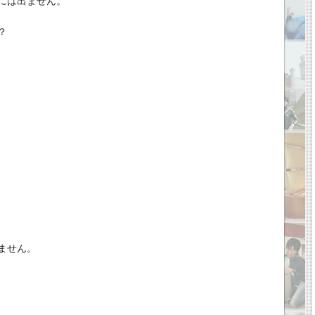
には出ません。
？
、
ません。