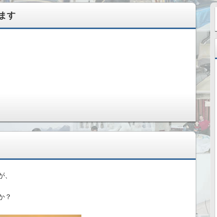
ます
変えてきた記録
が、
か？