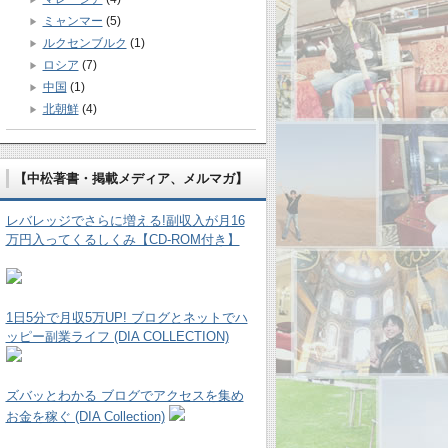
ミャンマー
(5)
ルクセンブルク
(1)
ロシア
(7)
中国
(1)
北朝鮮
(4)
【中松著書・掲載メディア、メルマガ】
レバレッジでさらに増える!副収入が月16
万円入ってくるしくみ【CD-ROM付き】
1日5分で月収5万UP! ブログとネットでハ
ッピー副業ライフ (DIA COLLECTION)
ズバッとわかる ブログでアクセスを集め
お金を稼ぐ (DIA Collection)