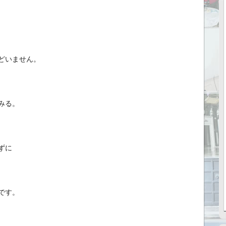
どいません。
みる。
ずに
です。