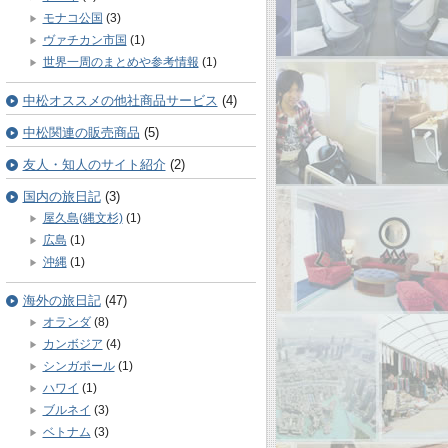
モナコ公国
(3)
ヴァチカン市国
(1)
世界一周のまとめや参考情報
(1)
中松オススメの他社商品サービス
(4)
中松関連の販売商品
(5)
友人・知人のサイト紹介
(2)
国内の旅日記
(3)
屋久島(縄文杉)
(1)
広島
(1)
沖縄
(1)
海外の旅日記
(47)
オランダ
(8)
カンボジア
(4)
シンガポール
(1)
ハワイ
(1)
ブルネイ
(3)
ベトナム
(3)