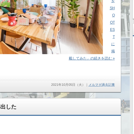
を
SH
O
OT
ES
T
に
掲
載してみた」の続きを読む »
2021年10月05日（火）
｜
メルマガ過去記事
い出した