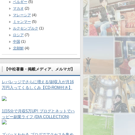
ベルギー
(5)
マカオ
(2)
マレーシア
(4)
ミャンマー
(5)
ルクセンブルク
(1)
ロシア
(7)
中国
(1)
北朝鮮
(4)
【中松著書・掲載メディア、メルマガ】
レバレッジでさらに増える!副収入が月16
万円入ってくるしくみ【CD-ROM付き】
1日5分で月収5万UP! ブログとネットでハ
ッピー副業ライフ (DIA COLLECTION)
ズバッとわかる ブログでアクセスを集め