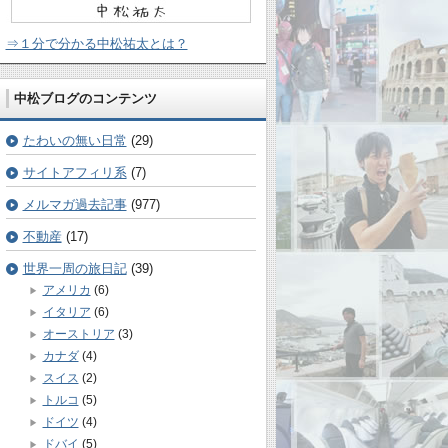
⇒１分で分かる中松祐太とは？
中松ブログのコンテンツ
たわいの無い日常
(29)
サイトアフィリ系
(7)
メルマガ過去記事
(977)
不動産
(17)
世界一周の旅日記
(39)
アメリカ
(6)
イタリア
(6)
オーストリア
(3)
カナダ
(4)
スイス
(2)
トルコ
(5)
ドイツ
(4)
ドバイ
(5)