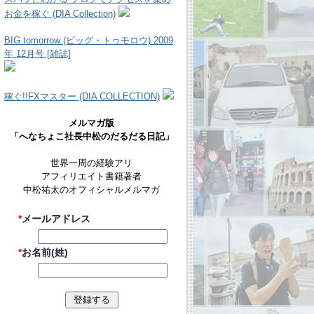
お金を稼ぐ (DIA Collection)
BIG tomorrow (ビッグ・トゥモロウ) 2009
年 12月号 [雑誌]
稼ぐ!!FXマスター (DIA COLLECTION)
メルマガ版
「へなちょこ社長中松のだるだる日記」
世界一周の経験アリ
アフィリエイト書籍著者
中松祐太のオフィシャルメルマガ
*
メールアドレス
*
お名前(姓)