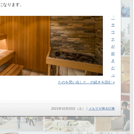
になります。
「
サ
ウ
ナ
が
好
き
だ
っ
たのを思い出した」の続きを読む »
2021年10月02日（土）
｜
メルマガ過去記事