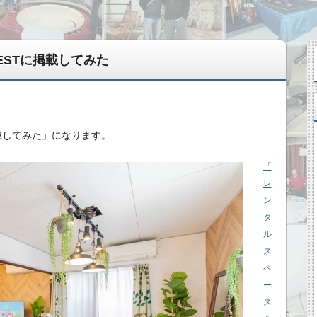
ESTに掲載してみた
掲載してみた」になります。
「
変えてきた記録
レ
ン
タ
ル
ス
ペ
ー
ス