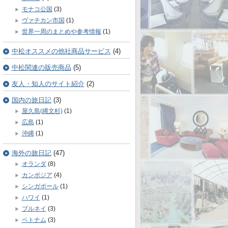
モナコ公国
(3)
ヴァチカン市国
(1)
世界一周のまとめや参考情報
(1)
中松オススメの他社商品サービス
(4)
中松関連の販売商品
(5)
友人・知人のサイト紹介
(2)
国内の旅日記
(3)
屋久島(縄文杉)
(1)
広島
(1)
沖縄
(1)
海外の旅日記
(47)
オランダ
(8)
カンボジア
(4)
シンガポール
(1)
ハワイ
(1)
ブルネイ
(3)
ベトナム
(3)