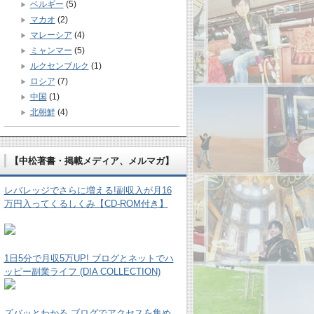
ベルギー
(5)
マカオ
(2)
マレーシア
(4)
ミャンマー
(5)
ルクセンブルク
(1)
ロシア
(7)
中国
(1)
北朝鮮
(4)
【中松著書・掲載メディア、メルマガ】
レバレッジでさらに増える!副収入が月16
万円入ってくるしくみ【CD-ROM付き】
1日5分で月収5万UP! ブログとネットでハ
ッピー副業ライフ (DIA COLLECTION)
ズバッとわかる ブログでアクセスを集め