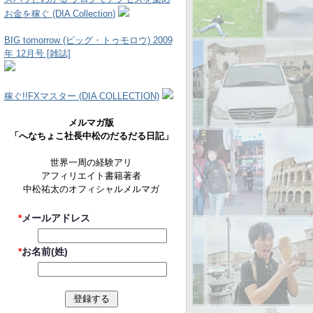
お金を稼ぐ (DIA Collection)
BIG tomorrow (ビッグ・トゥモロウ) 2009
年 12月号 [雑誌]
稼ぐ!!FXマスター (DIA COLLECTION)
メルマガ版
「へなちょこ社長中松のだるだる日記」
世界一周の経験アリ
アフィリエイト書籍著者
中松祐太のオフィシャルメルマガ
*
メールアドレス
*
お名前(姓)