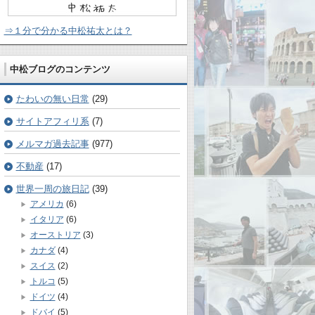
⇒１分で分かる中松祐太とは？
中松ブログのコンテンツ
たわいの無い日常
(29)
サイトアフィリ系
(7)
メルマガ過去記事
(977)
不動産
(17)
世界一周の旅日記
(39)
アメリカ
(6)
イタリア
(6)
オーストリア
(3)
カナダ
(4)
スイス
(2)
トルコ
(5)
ドイツ
(4)
ドバイ
(5)