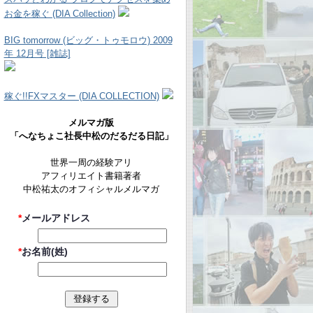
お金を稼ぐ (DIA Collection)
BIG tomorrow (ビッグ・トゥモロウ) 2009
年 12月号 [雑誌]
稼ぐ!!FXマスター (DIA COLLECTION)
メルマガ版
「へなちょこ社長中松のだるだる日記」
世界一周の経験アリ
アフィリエイト書籍著者
中松祐太のオフィシャルメルマガ
*
メールアドレス
*
お名前(姓)