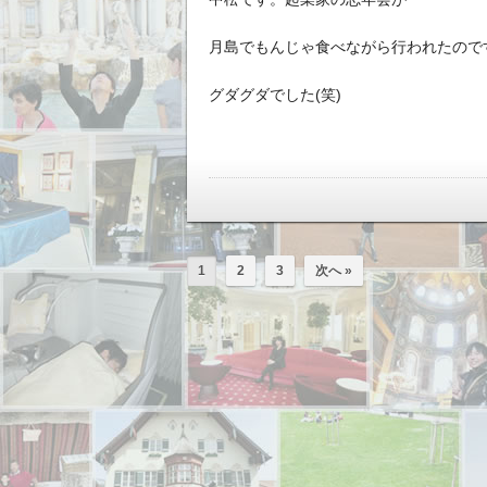
月島でもんじゃ食べながら行われたので
グダグダでした(笑)
1
2
3
次へ »