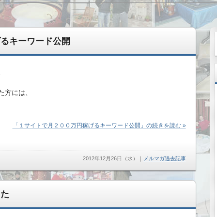
げるキーワード公開
、
た方には、
変えてきた記録
「１サイトで月２００万円稼げるキーワード公開」の続きを読む »
2012年12月26日（水）
｜
メルマガ過去記事
した