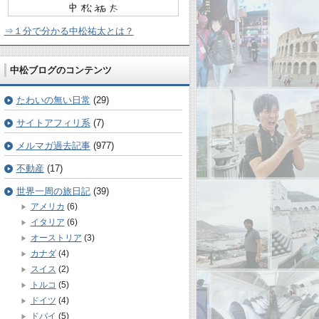
⇒１分で分かる中松祐太とは？
中松ブログのコンテンツ
たわいの無い日常
(29)
サイトアフィリ系
(7)
メルマガ過去記事
(977)
不動産
(17)
世界一周の旅日記
(39)
アメリカ
(6)
イタリア
(6)
オーストリア
(3)
カナダ
(4)
スイス
(2)
トルコ
(5)
ドイツ
(4)
ドバイ
(5)