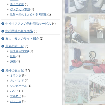
モナコ公国
(3)
ヴァチカン市国
(1)
世界一周のまとめや参考情報
(1)
中松オススメの他社商品サービス
(4)
中松関連の販売商品
(5)
友人・知人のサイト紹介
(2)
国内の旅日記
(3)
屋久島(縄文杉)
(1)
広島
(1)
沖縄
(1)
海外の旅日記
(47)
オランダ
(8)
カンボジア
(4)
シンガポール
(1)
ハワイ
(1)
ブルネイ
(3)
ベトナム
(3)