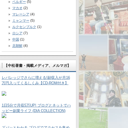
ベルギー
(5)
マカオ
(2)
マレーシア
(4)
ミャンマー
(5)
ルクセンブルク
(1)
ロシア
(7)
中国
(1)
北朝鮮
(4)
【中松著書・掲載メディア、メルマガ】
レバレッジでさらに増える!副収入が月16
万円入ってくるしくみ【CD-ROM付き】
1日5分で月収5万UP! ブログとネットでハ
ッピー副業ライフ (DIA COLLECTION)
ズバッとわかる ブログでアクセスを集め