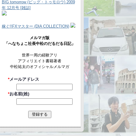
BIG tomorrow (ビッグ・トゥモロウ) 2009
年 12月号 [雑誌]
稼ぐ!!FXマスター (DIA COLLECTION)
メルマガ版
「へなちょこ社長中松のだるだる日記」
世界一周の経験アリ
アフィリエイト書籍著者
中松祐太のオフィシャルメルマガ
*
メールアドレス
*
お名前(姓)