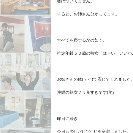
嘘はついてません。
すると、お姉さん分かってます。
すべてを察するかの如く、
推定年齢５０歳の熟女「はーい、いいわ
お姉さんの体(テイ)で応じてくれました
沖縄の熟女ノリ良すぎです(笑)
昨日に続き、
今日も少しだけ”ツリ”を意識しました。