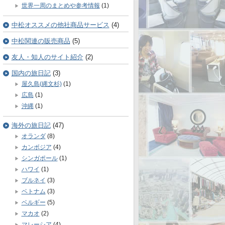
世界一周のまとめや参考情報
(1)
中松オススメの他社商品サービス
(4)
中松関連の販売商品
(5)
友人・知人のサイト紹介
(2)
国内の旅日記
(3)
屋久島(縄文杉)
(1)
広島
(1)
沖縄
(1)
海外の旅日記
(47)
オランダ
(8)
カンボジア
(4)
シンガポール
(1)
ハワイ
(1)
ブルネイ
(3)
ベトナム
(3)
ベルギー
(5)
マカオ
(2)
マレーシア
(4)