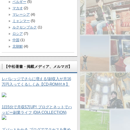
ベルギー
(5)
マカオ
(2)
マレーシア
(4)
ミャンマー
(5)
ルクセンブルク
(1)
ロシア
(7)
中国
(1)
北朝鮮
(4)
【中松著書・掲載メディア、メルマガ】
レバレッジでさらに増える!副収入が月16
万円入ってくるしくみ【CD-ROM付き】
1日5分で月収5万UP! ブログとネットでハ
ッピー副業ライフ (DIA COLLECTION)
ズバッとわかる ブログでアクセスを集め