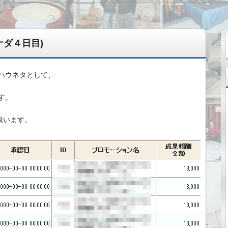
ナダ４日目)
ハウネタとして、
す。
扱います。
変えてきた記録