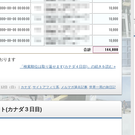
おります
「検索順位は取り返せます(カナダ４日目)」の続きを読む »
5月12日（日）
｜
カナダ
,
サイトアフィリ系
,
メルマガ過去記事
,
世界一周の旅日記
ト(カナダ３日目)