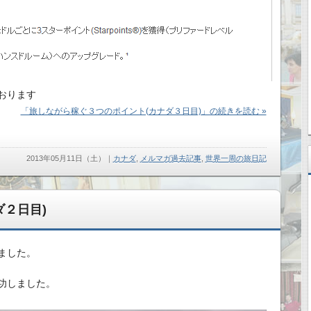
おります
「旅しながら稼ぐ３つのポイント(カナダ３日目)」の続きを読む »
2013年05月11日（土）
｜
カナダ
,
メルマガ過去記事
,
世界一周の旅日記
２日目)
ました。
功しました。