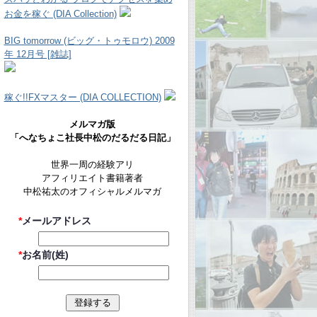
お金を稼ぐ (DIA Collection)
BIG tomorrow (ビッグ・トゥモロウ) 2009
年 12月号 [雑誌]
稼ぐ!!FXマスター (DIA COLLECTION)
メルマガ版
「へなちょこ社長中松のだるだる日記」
世界一周の経験アリ
アフィリエイト書籍著者
中松祐太のオフィシャルメルマガ
*
メールアドレス
*
お名前(姓)