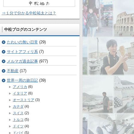
⇒１分で分かる中松祐太とは？
中松ブログのコンテンツ
たわいの無い日常
(29)
サイトアフィリ系
(7)
メルマガ過去記事
(977)
不動産
(17)
世界一周の旅日記
(39)
アメリカ
(6)
イタリア
(6)
オーストリア
(3)
カナダ
(4)
スイス
(2)
トルコ
(5)
ドイツ
(4)
ドバイ
(5)