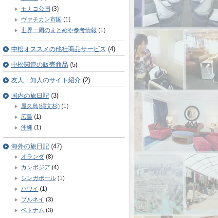
モナコ公国
(3)
ヴァチカン市国
(1)
世界一周のまとめや参考情報
(1)
中松オススメの他社商品サービス
(4)
中松関連の販売商品
(5)
友人・知人のサイト紹介
(2)
国内の旅日記
(3)
屋久島(縄文杉)
(1)
広島
(1)
沖縄
(1)
海外の旅日記
(47)
オランダ
(8)
カンボジア
(4)
シンガポール
(1)
ハワイ
(1)
ブルネイ
(3)
ベトナム
(3)