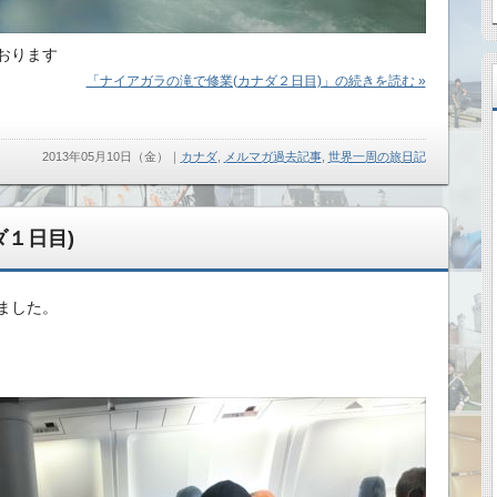
おります
「ナイアガラの滝で修業(カナダ２日目)」の続きを読む »
2013年05月10日（金）
｜
カナダ
,
メルマガ過去記事
,
世界一周の旅日記
１日目)
ました。