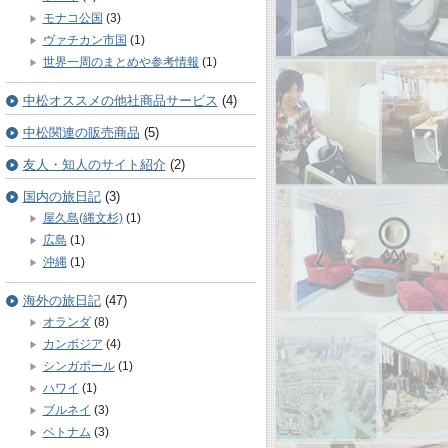
モナコ公国
(3)
ヴァチカン市国
(1)
世界一周のまとめや参考情報
(1)
中松オススメの他社商品サービス
(4)
中松関連の販売商品
(5)
友人・知人のサイト紹介
(2)
国内の旅日記
(3)
屋久島(縄文杉)
(1)
広島
(1)
沖縄
(1)
海外の旅日記
(47)
オランダ
(8)
カンボジア
(4)
シンガポール
(1)
ハワイ
(1)
ブルネイ
(3)
ベトナム
(3)