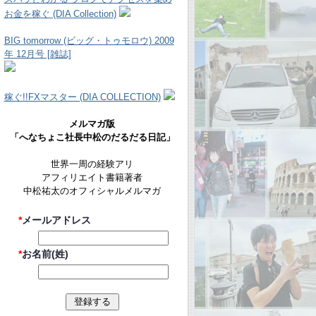
お金を稼ぐ (DIA Collection)
BIG tomorrow (ビッグ・トゥモロウ) 2009
年 12月号 [雑誌]
稼ぐ!!FXマスター (DIA COLLECTION)
メルマガ版
「へなちょこ社長中松のだるだる日記」
世界一周の経験アリ
アフィリエイト書籍著者
中松祐太のオフィシャルメルマガ
*
メールアドレス
*
お名前(姓)