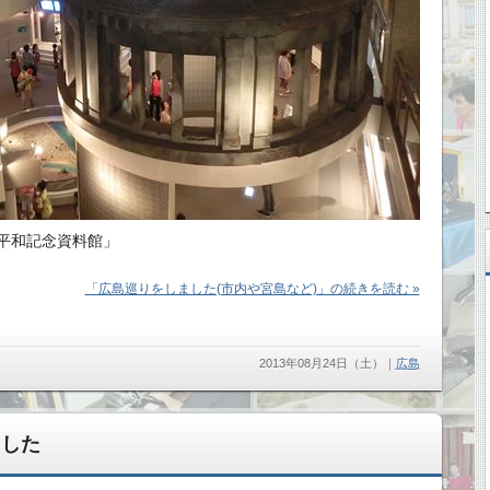
平和記念資料館」
「広島巡りをしました(市内や宮島など)」の続きを読む »
2013年08月24日（土）
｜
広島
ました