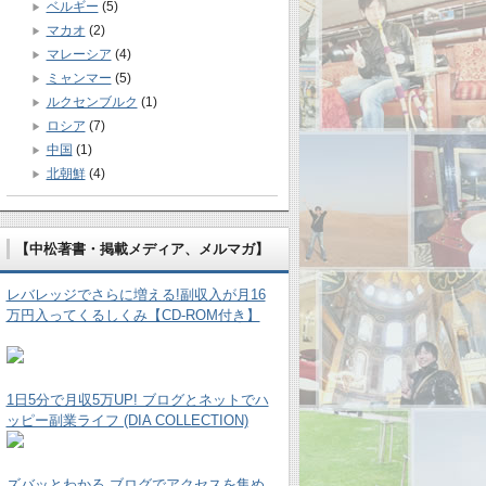
ベルギー
(5)
マカオ
(2)
マレーシア
(4)
ミャンマー
(5)
ルクセンブルク
(1)
ロシア
(7)
中国
(1)
北朝鮮
(4)
【中松著書・掲載メディア、メルマガ】
レバレッジでさらに増える!副収入が月16
万円入ってくるしくみ【CD-ROM付き】
1日5分で月収5万UP! ブログとネットでハ
ッピー副業ライフ (DIA COLLECTION)
ズバッとわかる ブログでアクセスを集め