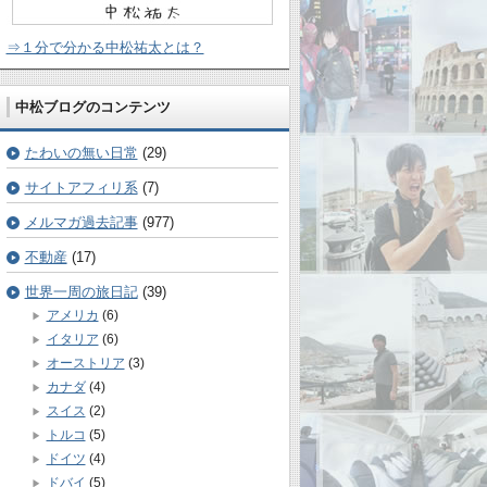
⇒１分で分かる中松祐太とは？
中松ブログのコンテンツ
たわいの無い日常
(29)
サイトアフィリ系
(7)
メルマガ過去記事
(977)
不動産
(17)
世界一周の旅日記
(39)
アメリカ
(6)
イタリア
(6)
オーストリア
(3)
カナダ
(4)
スイス
(2)
トルコ
(5)
ドイツ
(4)
ドバイ
(5)