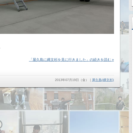
。
「屋久島に縄文杉を見に行きました」の続きを読む »
2013年07月19日（金）
｜
屋久島(縄文杉)